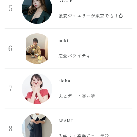
AYA..E
5
激安ジュエリーが東京でも！💍
miki
6
恋愛バライティー
aloha
7
夫とデート🙂‍↔️🩷
ASAMI
8
入学式・卒業式コーデ🤍