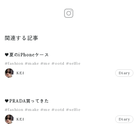
https://www
関連する記事
🖤夏のiPhoneケース
#fashion
#make
#me
#ootd
#selfie
KEI
Diary
🖤PRADA買ってきた
#fashion
#make
#me
#ootd
#selfie
KEI
Diary