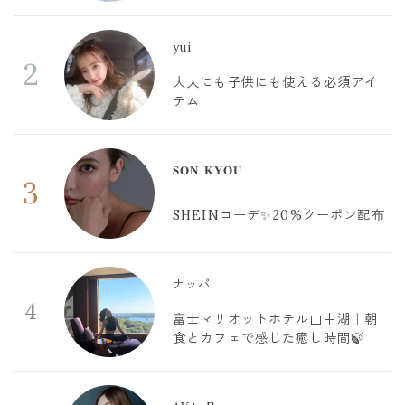
yui
2
大人にも子供にも使える必須アイ
テム
𝐒𝐎𝐍 𝐊𝐘𝐎𝐔
3
SHEINコーデ✨20%クーポン配布
ナッパ
4
富士マリオットホテル山中湖｜朝
食とカフェで感じた癒し時間🍃