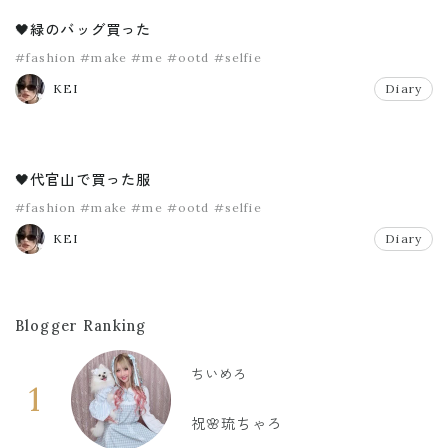
🖤緑のバッグ買った
#fashion
#make
#me
#ootd
#selfie
KEI
Diary
🖤代官山で買った服
#fashion
#make
#me
#ootd
#selfie
KEI
Diary
Blogger Ranking
ちいめろ
1
祝🌸琉ちゃろ