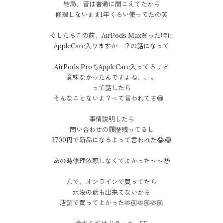
結局、音は普通に聞こえてたから
修理しないまま1年くらい使ってたの笑
そしたらこの前、AirPods Max買った時に
AppleCare入りますかー？の話になって
AirPods ProもAppleCare入ってるけど
意味なかったんですよね、、。
って話したら
そんなことないよ？って言われてさ😅
事情説明したら
問い合わせの履歴残ってるし
3700円で新品になるよって言われた😂😂
あの時修理依頼しなくてよかった〜〜🥹
んで、オンラインで買ってたら
水没の話も出来てないから
店舗で買ってよかった🫶🏼🫶🏼🫶🏼