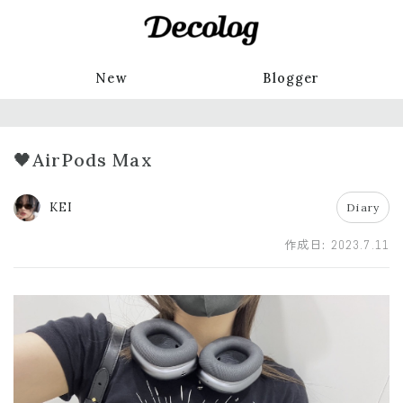
New
Blogger
🖤AirPods Max
KEI
Diary
作成日:
2023.7.11