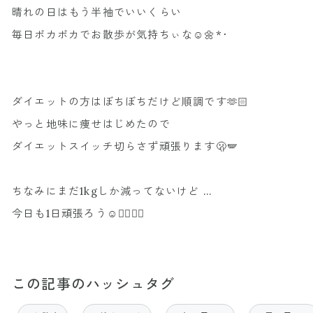
晴れの日はもう半袖でいいくらい
毎日ポカポカでお散歩が気持ちぃな☺️🌼*･
ダイエットの方はぼちぼちだけど順調です🫶🏻
やっと地味に痩せはじめたので
ダイエットスイッチ切らさず頑張ります🫢🪽
ちなみにまだ1kgしか減ってないけど …
今日も1日頑張ろう☺️❤️‍🔥❤️‍🔥
この記事のハッシュタグ