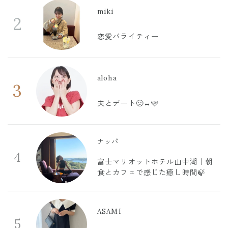
miki
2
恋愛バライティー
aloha
3
夫とデート🙂‍↔️🩷
ナッパ
4
富士マリオットホテル山中湖｜朝
食とカフェで感じた癒し時間🍃
ASAMI
5