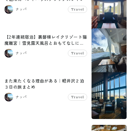
ナッパ
Travel
【2年連続宿泊】裏磐梯レイクリゾート猫
魔離宮｜雪見露天風呂とおもてなしに惹
かれて再訪
ナッパ
Travel
また来たくなる理由がある｜軽井沢２泊
３日の旅まとめ
ナッパ
Travel