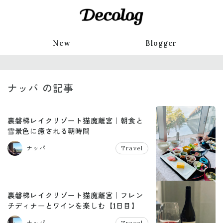
New
Blogger
ナッパ の記事
裏磐梯レイクリゾート猫魔離宮｜朝食と
雪景色に癒される朝時間
ナッパ
Travel
裏磐梯レイクリゾート猫魔離宮｜フレン
チディナーとワインを楽しむ【1日目】
ナッパ
Travel