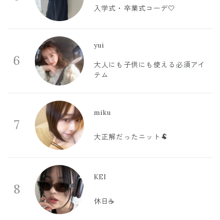
入学式・卒業式コーデ🤍
yui
6
大人にも子供にも使える必須アイ
テム
miku
7
大正解だったニット🐏
KEI
8
休日☕️