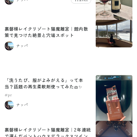
裏磐梯レイクリゾート猫魔離宮｜館内散
策で見つけた絶景と穴場スポット
ナッパ
「洗うたび、服がよみがえる」って本
当？話題の再生柔軟剤使ってみた🧺✨
#pr
ナッパ
裏磐梯レイクリゾート猫魔離宮｜2年連続
で選んだペントハウスデラックスツイン