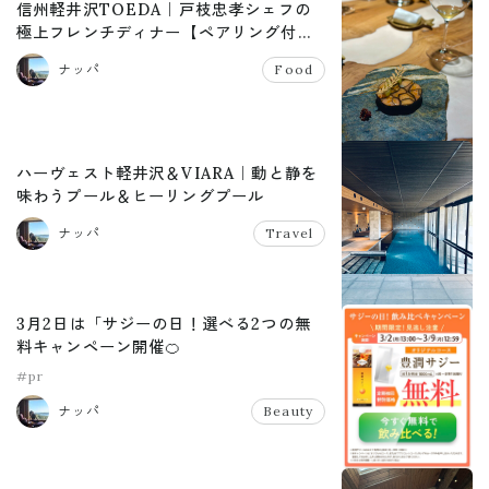
信州軽井沢TOEDA｜戸枝忠孝シェフの
極上フレンチディナー【ペアリング付
き】
ナッパ
Food
ハーヴェスト軽井沢＆VIARA｜動と静を
味わうプール＆ヒーリングプール
ナッパ
Travel
3月2日は「サジーの日！選べる2つの無
料キャンペーン開催🍊
#pr
ナッパ
Beauty