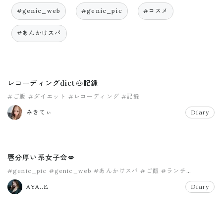
#genic_web
#genic_pic
#コスメ
#あんかけスパ
レコーディングdiet🐽記録
#ご飯
#ダイエット
#レコーディング
#記録
みきてぃ
Diary
唇分厚い系女子会💋
#genic_pic
#genic_web
#あんかけスパ
#ご飯
#ランチ
#名古屋名物
AYA..E
Diary