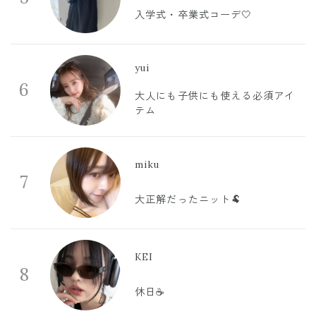
入学式・卒業式コーデ🤍
yui
6
大人にも子供にも使える必須アイ
テム
miku
7
大正解だったニット🐏
KEI
8
休日☕️