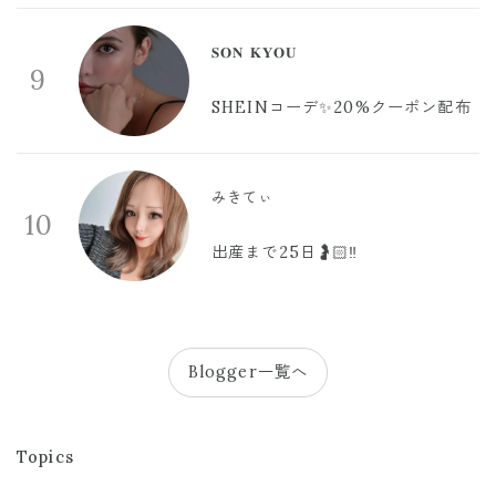
𝐒𝐎𝐍 𝐊𝐘𝐎𝐔
9
SHEINコーデ✨20%クーポン配布
みきてぃ
10
出産まで25日🤰🏻‼️
Blogger一覧へ
Topics