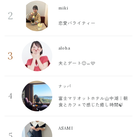
miki
2
恋愛バライティー
aloha
3
夫とデート🙂‍↔️🩷
ナッパ
4
富士マリオットホテル山中湖｜朝
食とカフェで感じた癒し時間🍃
ASAMI
5