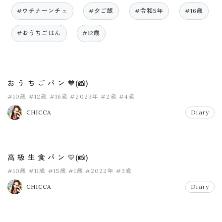
#ウチナーンチュ
#夕ご飯
#令和5年
#16歳
#おうちごはん
#12歳
お う ち ご パ ン 🧡(📸)
#10歳
#12歳
#16歳
#2023年
#2歳
#4歳
CHICCA
Diary
高 級 生 食 パ ン 💛(📸)
#10歳
#11歳
#15歳
#1歳
#2022年
#3歳
CHICCA
Diary