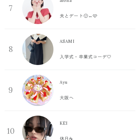
aloha
7
夫とデート🙂‍↔️🩷
ASAMI
8
入学式・卒業式コーデ🤍
Ayu
9
大阪へ
KEI
10
休日☕️