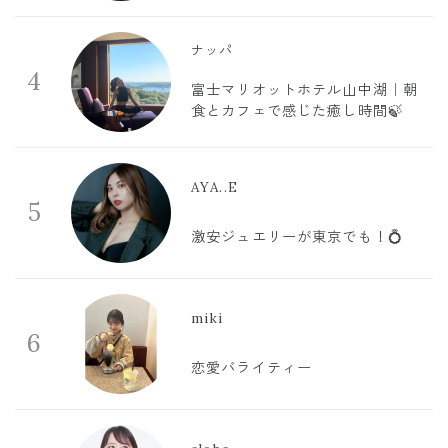
ナッパ
4
富士マリオットホテル山中湖｜朝
食とカフェで感じた癒し時間🍃
AYA..E
5
激安ジュエリーが東京でも！💍
miki
6
恋愛バライティー