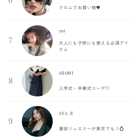
6
クロムでお買い物🖤
yui
7
大人にも子供にも使える必須アイ
テム
ASAMI
8
入学式・卒業式コーデ🤍
AYA..E
9
激安ジュエリーが東京でも！💍