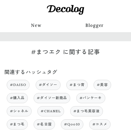
New
Blogger
#まつエク に関する記事
関連するハッシュタグ
#DAISO
#ダイソー
#まつ育
#美容
#購入品
#ダイソー新商品
#パンケーキ
#シャネル
#CHANEL
#まつ毛美容液
#まつ毛
#名古屋
#Qoo10
#コスメ