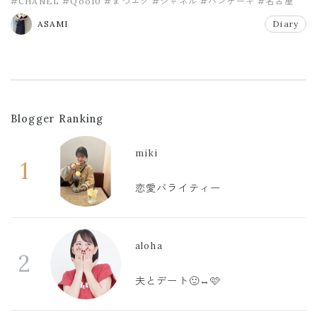
#CHANEL
#Qoo10
#まつエク
#シャネル
#パンケーキ
#名古屋
ASAMI
Diary
Blogger Ranking
miki
1
恋愛バライティー
aloha
2
夫とデート🙂‍↔️🩷