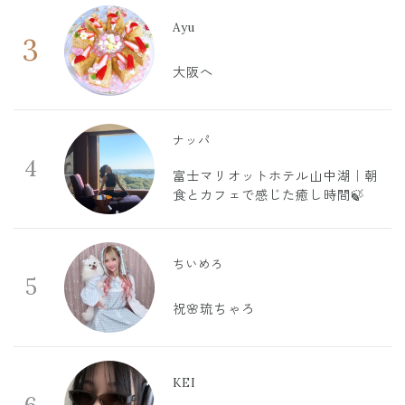
Ayu
3
大阪へ
ナッパ
4
富士マリオットホテル山中湖｜朝
食とカフェで感じた癒し時間🍃
ちいめろ
5
祝🌸琉ちゃろ
KEI