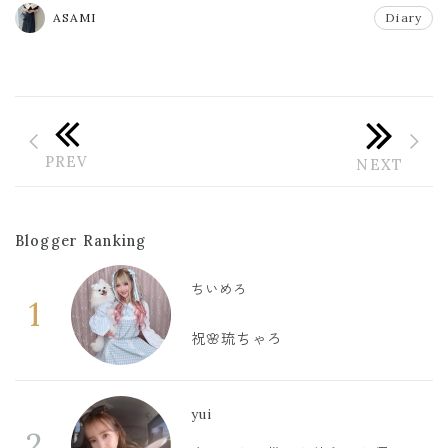
ASAMI
Diary
Blogger Ranking
ちいめろ
1
祝🌸琉ちゃろ
yui
2