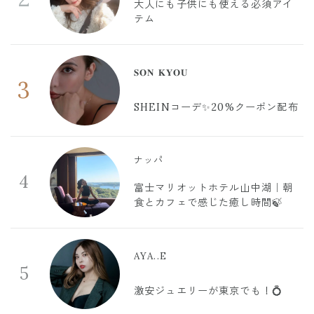
大人にも子供にも使える必須アイ
テム
𝐒𝐎𝐍 𝐊𝐘𝐎𝐔
3
SHEINコーデ✨20%クーポン配布
ナッパ
4
富士マリオットホテル山中湖｜朝
食とカフェで感じた癒し時間🍃
AYA..E
5
激安ジュエリーが東京でも！💍