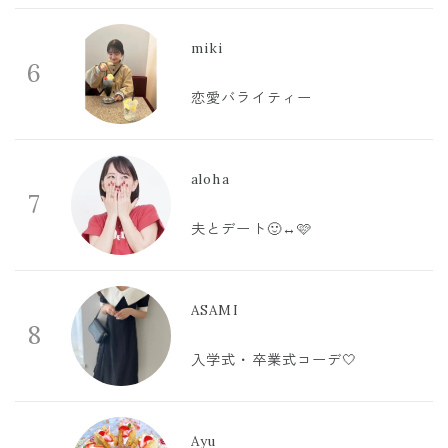
miki
6
恋愛バライティー
aloha
7
夫とデート🙂‍↔️🩷
ASAMI
8
入学式・卒業式コーデ🤍
Ayu