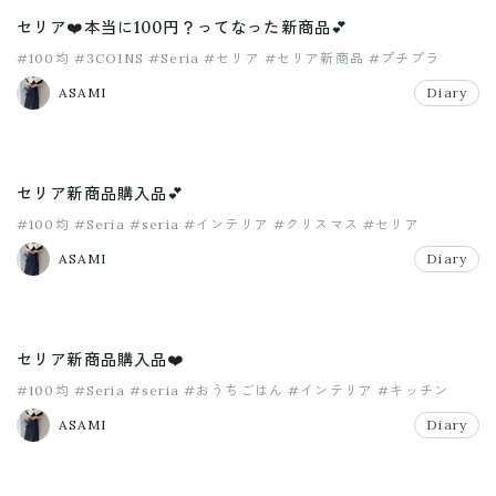
セリア❤️本当に100円？ってなった新商品💕
#100均
#3COINS
#Seria
#セリア
#セリア新商品
#プチプラ
ASAMI
Diary
セリア新商品購入品💕
#100均
#Seria
#seria
#インテリア
#クリスマス
#セリア
ASAMI
Diary
セリア新商品購入品❤️
#100均
#Seria
#seria
#おうちごはん
#インテリア
#キッチン
ASAMI
Diary