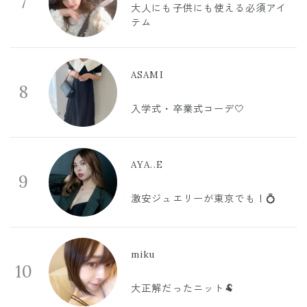
7
大人にも子供にも使える必須アイ
テム
ASAMI
8
入学式・卒業式コーデ🤍
AYA..E
9
激安ジュエリーが東京でも！💍
miku
10
大正解だったニット🐏