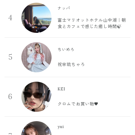
ナッパ
4
富士マリオットホテル山中湖｜朝
食とカフェで感じた癒し時間🍃
ちいめろ
5
祝🌸琉ちゃろ
KEI
6
クロムでお買い物🖤
yui