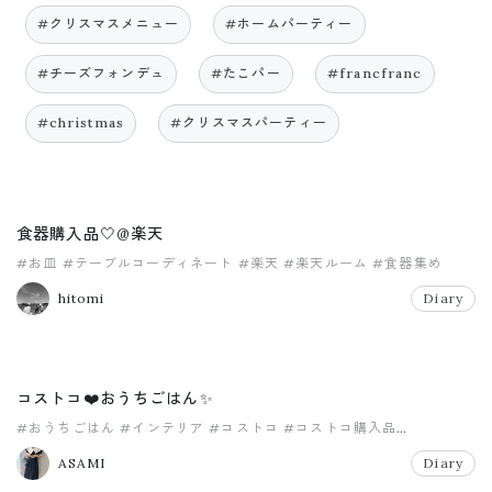
#クリスマスメニュー
#ホームパーティー
#チーズフォンデュ
#たこパー
#francfranc
#christmas
#クリスマスパーティー
食器購入品🤍@楽天
#お皿
#テーブルコーディネート
#楽天
#楽天ルーム
#食器集め
hitomi
Diary
コストコ❤️おうちごはん✨
#おうちごはん
#インテリア
#コストコ
#コストコ購入品
#テーブルコーディネート
#モノトーン
ASAMI
Diary