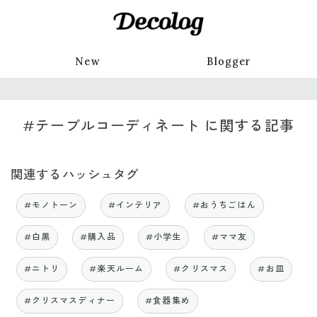
New
Blogger
#テーブルコーディネート に関する記事
関連するハッシュタグ
#モノトーン
#インテリア
#おうちごはん
#白黒
#購入品
#小学生
#ママ友
#ニトリ
#楽天ルーム
#クリスマス
#お皿
#クリスマスディナー
#食器集め