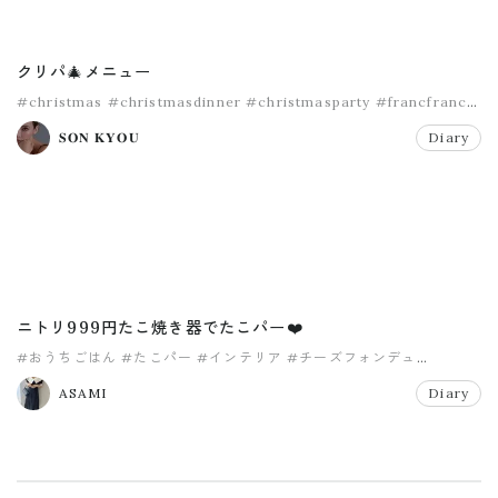
クリパ🎄メニュー
#christmas
#christmasdinner
#christmasparty
#francfranc
#homeparty
#xmas
𝐒𝐎𝐍 𝐊𝐘𝐎𝐔
Diary
ニトリ999円たこ焼き器でたこパー❤️
#おうちごはん
#たこパー
#インテリア
#チーズフォンデュ
#テーブルコーディネート
#ニトリ
ASAMI
Diary