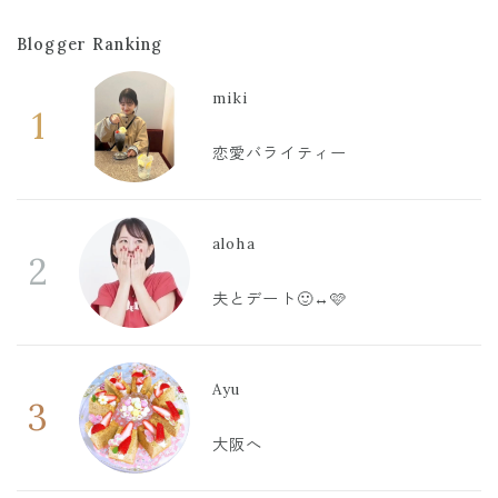
Blogger Ranking
miki
1
恋愛バライティー
aloha
2
夫とデート🙂‍↔️🩷
Ayu
3
大阪へ