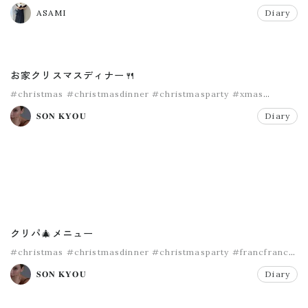
#コストコ
ASAMI
Diary
お家クリスマスディナー🍴
#christmas
#christmasdinner
#christmasparty
#xmas
#xmasdinner
#クリスマス
𝐒𝐎𝐍 𝐊𝐘𝐎𝐔
Diary
クリパ🎄メニュー
#christmas
#christmasdinner
#christmasparty
#francfranc
#homeparty
#xmas
𝐒𝐎𝐍 𝐊𝐘𝐎𝐔
Diary