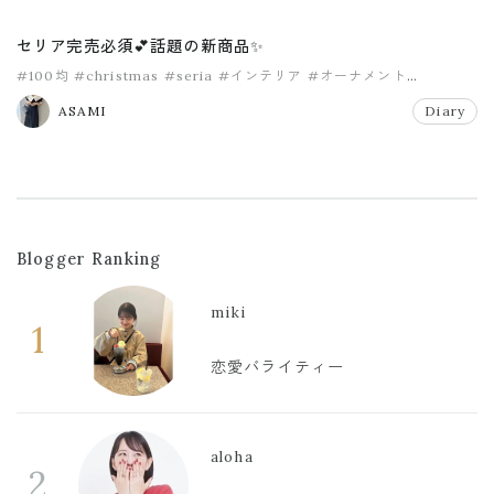
セリア完売必須💕話題の新商品✨
#100均
#christmas
#seria
#インテリア
#オーナメント
#クリスマス
ASAMI
Diary
Blogger Ranking
miki
1
恋愛バライティー
aloha
2