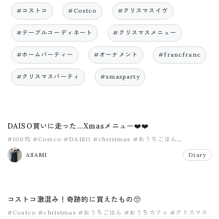
#コストコ
#Costco
#クリスマスイヴ
#テーブルコーディネート
#クリスマスメニュー
#ホームパーティー
#オーナメント
#francfranc
#クリスマスパーティ
#xmasparty
DAISO買いに走った…Xmasメニュー❤️❤️
#100均
#Costco
#DAISO
#christmas
#おうちごはん
#おうちカフェ
ASAMI
Diary
コストコ激混み！奇跡的に買えたもの🥺
#Costco
#christmas
#おうちごはん
#おうちカフェ
#クリスマス