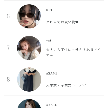
KEI
6
クロムでお買い物🖤
yui
7
大人にも子供にも使える必須アイ
テム
ASAMI
8
入学式・卒業式コーデ🤍
AYA..E