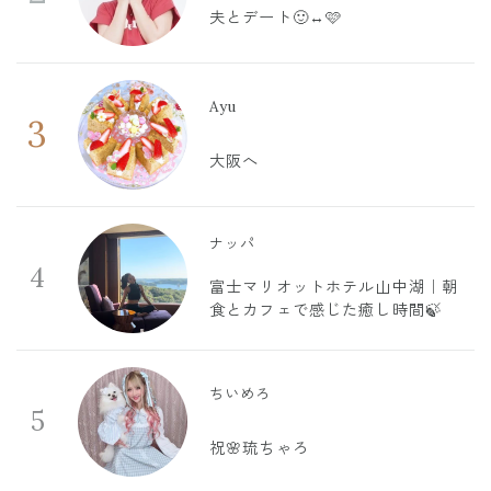
夫とデート🙂‍↔️🩷
Ayu
3
大阪へ
ナッパ
4
富士マリオットホテル山中湖｜朝
食とカフェで感じた癒し時間🍃
ちいめろ
5
祝🌸琉ちゃろ