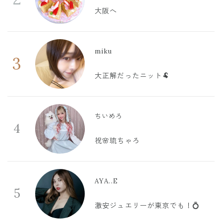
大阪へ
miku
3
大正解だったニット🐏
ちいめろ
4
祝🌸琉ちゃろ
AYA..E
5
激安ジュエリーが東京でも！💍