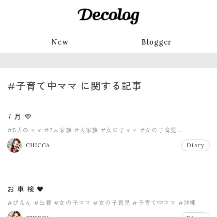
New
Blogger
#子育て中ママ に関する記事
7 月 💜
#5人のママ
#7人家族
#大家族
#女の子ママ
#女の子育児
#子育て中ママ
CHICCA
Diary
お 車 検 🖤
#ぴえん
#出費
#女の子ママ
#女の子育児
#子育て中ママ
#沖縄