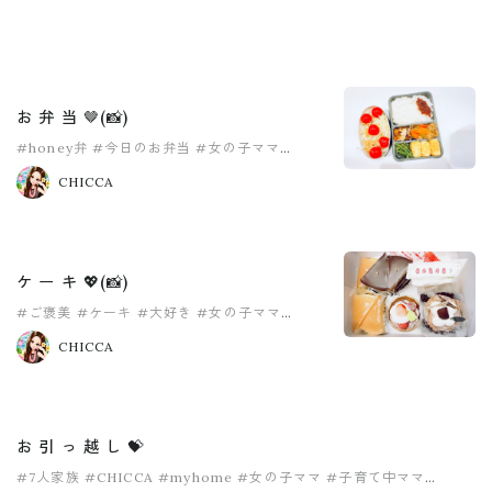
お 弁 当 🤎(📸)
#honey弁
#今日のお弁当
#女の子ママ
#嫁反抗期
#子育て中ママ
#沖縄ママ
CHICCA
ケ ー キ 💖(📸)
#ご褒美
#ケーキ
#大好き
#女の子ママ
#子育て中ママ
#沖縄ママ
CHICCA
お 引 っ 越 し 💝
#7人家族
#CHICCA
#myhome
#女の子ママ
#子育て中ママ