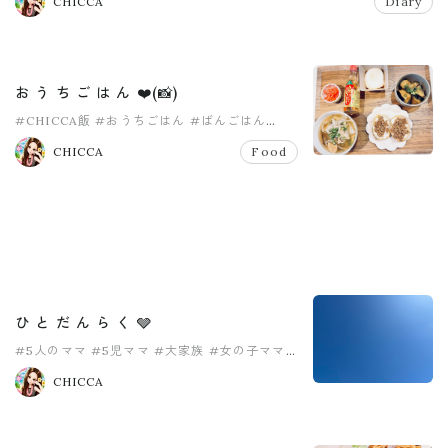
CHICCA
Diary
お う ち ご は ん ❤️(📸)
#CHICCA飯
#おうちごはん
#ばんごはん
#女の子ママ
#女の子育児
#子育て中ママ
CHICCA
Food
ひ と だ ん ら く 🩶
#5人のママ
#5児ママ
#大家族
#女の子ママ
#子育て中ママ
#感謝
CHICCA