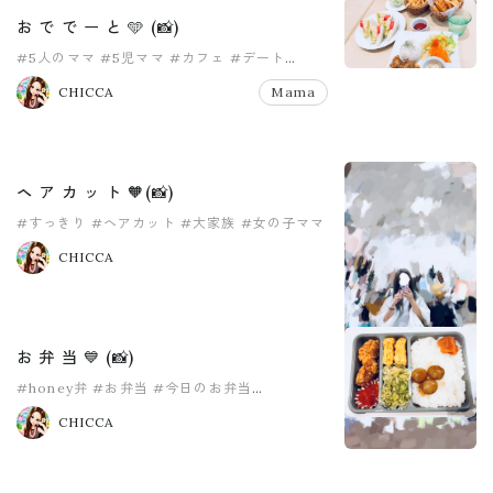
お で で ー と 🩵 (📸)
#5人のママ
#5児ママ
#カフェ
#デート
#二女さんとのお時間
#大家族
CHICCA
Mama
ヘ ア カ ッ ト 🧡(📸)
#すっきり
#ヘアカット
#大家族
#女の子ママ
#子育て中ママ
#沖縄ママ
CHICCA
お 弁 当 💙 (📸)
#honey弁
#お弁当
#今日のお弁当
#女の子ママ
#子育て中ママ
#愛妻弁当
CHICCA