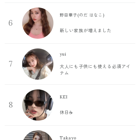
野田華子(のだ はなこ)
6
新しい家族が増えました
yui
7
大人にも子供にも使える必須アイ
テム
KEI
8
休日☕️
Takayo