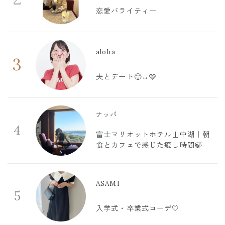
恋愛バライティー
aloha
3
夫とデート🙂‍↔️🩷
ナッパ
4
富士マリオットホテル山中湖｜朝
食とカフェで感じた癒し時間🍃
ASAMI
5
入学式・卒業式コーデ🤍