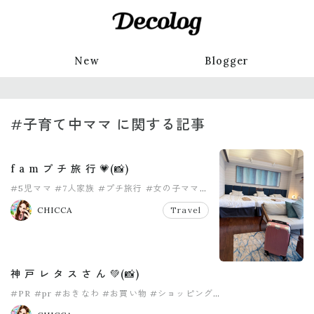
New
Blogger
#子育て中ママ に関する記事
f a m プ チ 旅 行 💗(📸)
#5児ママ
#7人家族
#プチ旅行
#女の子ママ
#子育て中ママ
#家族でお出かけ
CHICCA
Travel
神 戸 レ タ ス さ ん 💚(📸)
#PR
#pr
#おきなわ
#お買い物
#ショッピング
#ネットショッピング