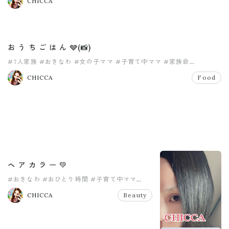
CHICCA
お う ち ご は ん 🩶(📸)
#7人家族
#おきなわ
#女の子ママ
#子育て中ママ
#家族命
#家族大好き
CHICCA
Food
ヘ ア カ ラ ー 💚
#おきなわ
#おひとり時間
#子育て中ママ
#息抜き
#美容院
#育児中ママ
CHICCA
Beauty