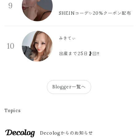
9
SHEINコーデ✨20%クーポン配布
みきてぃ
10
出産まで25日🤰🏻‼️
Blogger一覧へ
Topics
Decologからのお知らせ