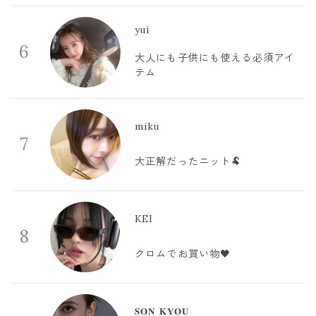
yui
6
大人にも子供にも使える必須アイ
テム
miku
7
大正解だったニット🐏
KEI
8
クロムでお買い物🖤
𝐒𝐎𝐍 𝐊𝐘𝐎𝐔