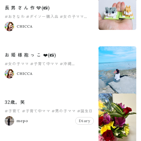
長 男 さ ん 作 🩶(📸)
#おきなわ
#ダイソー購入品
#女の子ママ
#子育て中ママ
#沖縄
#男の子ママ
CHICCA
お 姫 様 抱 っ こ ❤️(📸)
#女の子ママ
#子育て中ママ
#沖縄
#男の子ママ
#育児中ママ
CHICCA
32歳。笑
#子育て
#子育て中ママ
#男の子ママ
#誕生日
mepo
Diary