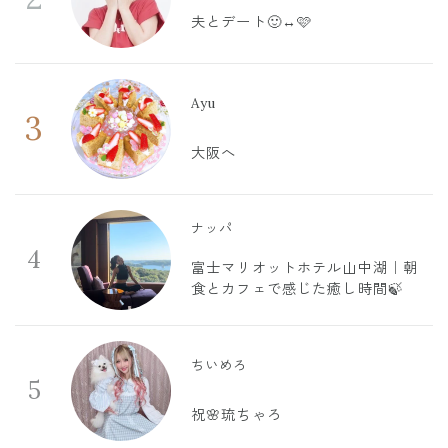
夫とデート🙂‍↔️🩷
Ayu
3
大阪へ
ナッパ
4
富士マリオットホテル山中湖｜朝
食とカフェで感じた癒し時間🍃
ちいめろ
5
祝🌸琉ちゃろ