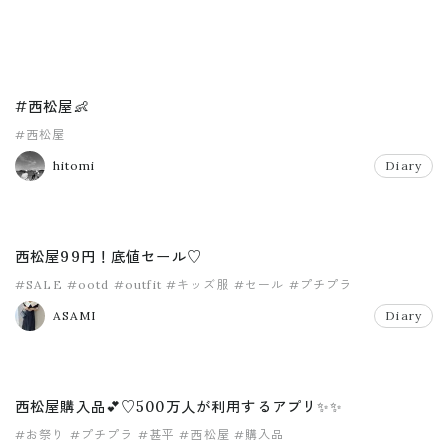
#西松屋👶
#西松屋
hitomi
Diary
西松屋99円！底値セール♡
#SALE
#ootd
#outfit
#キッズ服
#セール
#プチプラ
ASAMI
Diary
西松屋購入品💕♡500万人が利用するアプリ✨✨
#お祭り
#プチプラ
#甚平
#西松屋
#購入品