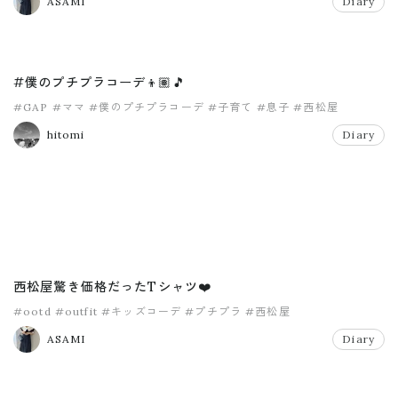
ASAMI
Diary
#僕のプチプラコーデ👦🏽🎵
#GAP
#ママ
#僕のプチプラコーデ
#子育て
#息子
#西松屋
hitomi
Diary
西松屋驚き価格だったTシャツ❤️
#ootd
#outfit
#キッズコーデ
#プチプラ
#西松屋
ASAMI
Diary