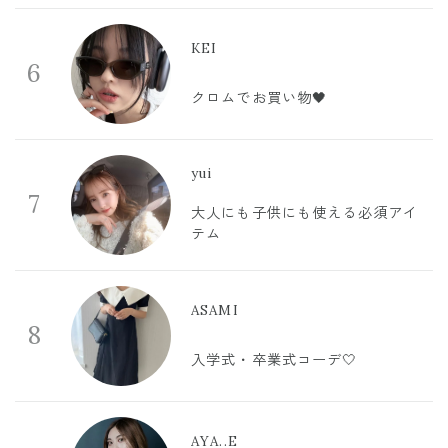
KEI
6
クロムでお買い物🖤
yui
7
大人にも子供にも使える必須アイ
テム
ASAMI
8
入学式・卒業式コーデ🤍
AYA..E