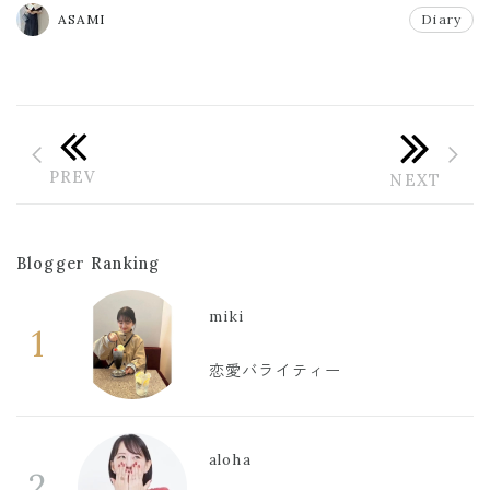
ASAMI
Diary
Blogger Ranking
miki
1
恋愛バライティー
aloha
2