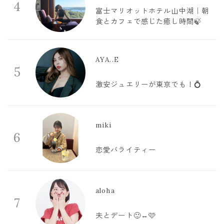
4
富士マリオットホテル山中湖｜朝
食とカフェで感じた癒し時間🍃
AYA..E
5
激安ジュエリーが東京でも！💍
miki
6
恋愛バライティー
aloha
7
夫とデート🙂‍↔️🩷