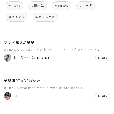
#make
#購入品
#SHIPS
#コーデ
#プチプラ
#クリスマス
プラダ購入品🖤🖤
#PRADA
#viage
#アウトレット
#ナイトブラ
#バストケア
#プラダ
しーちゃん（SHIHOMI）
Diary
🖤早速PRADA履いた
#PRADA
#fashion
#make
#me
#ootd
#selfie
KEI
Diary