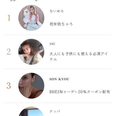
ちいめろ
1
祝🌸琉ちゃろ
yui
2
大人にも子供にも使える必須アイ
テム
𝐒𝐎𝐍 𝐊𝐘𝐎𝐔
3
SHEINコーデ✨20%クーポン配布
ナッパ