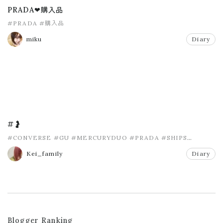
PRADA❤︎購入品
#PRADA
#購入品
miku
Diary
#🤰
#CONVERSE
#GU
#MERCURYDUO
#PRADA
#SHIPS
#UNIQLO
Kei_family
Diary
Blogger Ranking