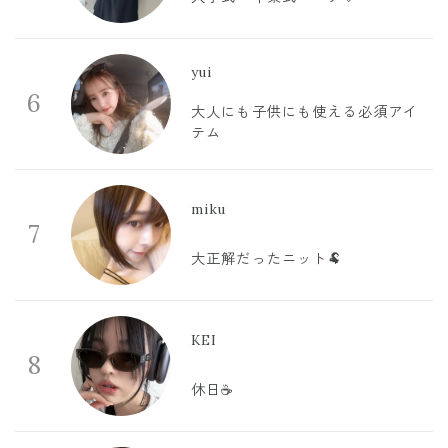
yui
6
大人にも子供にも使える必須アイ
テム
miku
7
大正解だったニット🐏
KEI
8
休日☕️