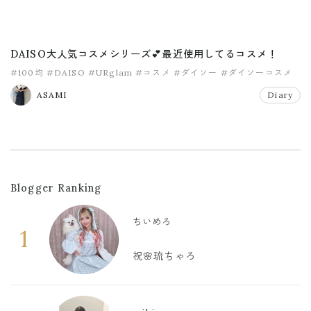
DAISO大人気コスメシリーズ💕最近使用してるコスメ！
#100均
#DAISO
#URglam
#コスメ
#ダイソー
#ダイソーコスメ
ASAMI
Diary
Blogger Ranking
ちいめろ
1
祝🌸琉ちゃろ