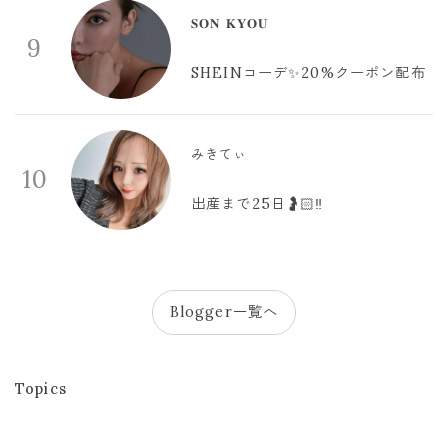
𝐒𝐎𝐍 𝐊𝐘𝐎𝐔
9
SHEINコーデ✨20%クーポン配布
みきてぃ
10
出産まで25日🤰🏻‼️
Blogger一覧へ
Topics