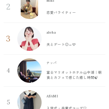
miki
2
恋愛バライティー
aloha
3
夫とデート🙂‍↔️🩷
ナッパ
4
富士マリオットホテル山中湖｜朝
食とカフェで感じた癒し時間🍃
ASAMI
5
入学式・卒業式コーデ🤍