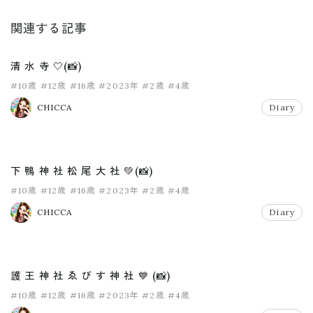
関連する記事
清 水 寺 🤍(📸)
#10歳
#12歳
#16歳
#2023年
#2歳
#4歳
CHICCA
Diary
下 鴨 神 社 松 尾 大 社 💚(📸)
#10歳
#12歳
#16歳
#2023年
#2歳
#4歳
CHICCA
Diary
護 王 神 社 ゑ び す 神 社 💙 (📸)
#10歳
#12歳
#16歳
#2023年
#2歳
#4歳