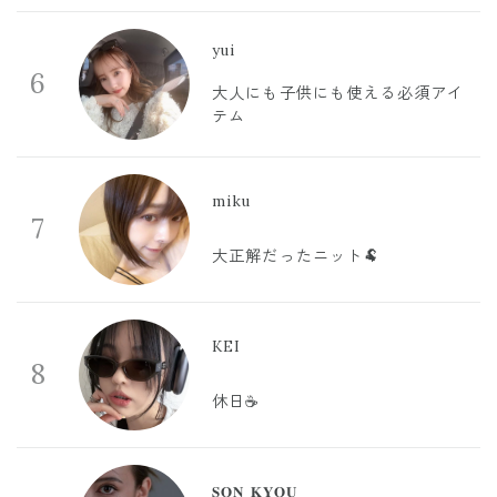
yui
6
大人にも子供にも使える必須アイ
テム
miku
7
大正解だったニット🐏
KEI
8
休日☕️
𝐒𝐎𝐍 𝐊𝐘𝐎𝐔