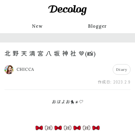
New
Blogger
北 野 天 満 宮 八 坂 神 社 🤎(📸)
CHICCA
Diary
作成日:
2023.2.9
おはよお🐤☀️🤍