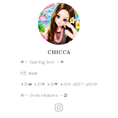
CHICCA
💗〜 fam big love 〜💗
6児 mam
👩🏻❤️ 👦🏻💙 👧🏻🧡 👧🏻🩷 👶🏻🤍 👶🏻🩵
🌺〜 from okinawa 〜🏖
https://www.