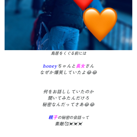
鳥居をくぐる前には
honey
ちゃんと
長女
さん
なぜか爆笑していたよ😂😂
何をお話ししていたのか
聞いてみたんだけろ
秘密なんだってさあ😂😂
親
子
の秘密の会話って
素敵🥰💓💓💓