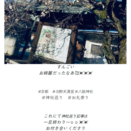
すんごい
お綺麗だったなあ🥰💓💓💓
#京都 #北野天満宮 #八阪神社
#神社巡り #お礼参り
これにて
神社巡り記事は
一旦終わり〜☺️☺️💓💓
お付き合いくださり