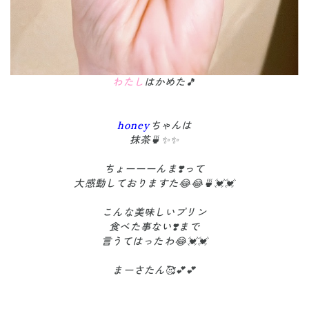
わたし
はかめた🎵
honey
ちゃんは
抹茶🍵✨✨
ちょーーーんま❣️って
大感動しておりますた😂😂🍵💓💓
こんな美味しいプリン
食べた事ない❣️まで
言うてはったわ😂💓💓
まーさたん🥰💕💕