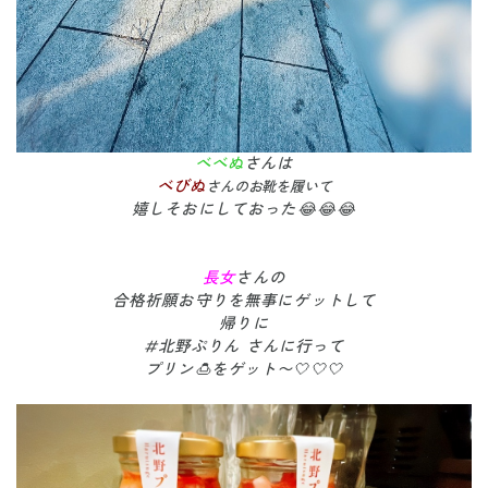
べべぬ
さんは
べびぬ
さんのお靴を履いて
嬉しそおにしておった😂😂😂
長女
さんの
合格祈願お守りを無事にゲットして
帰りに
#北野ぷりん さんに行って
プリン🍮をゲット〜🤍🤍🤍