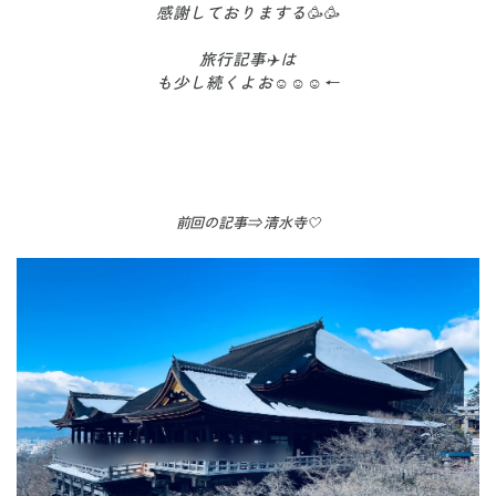
感謝しておりまする🥳🥳
旅行記事✈️は
も少し続くよお☺️☺️☺️←
前回の記事⇒ 清水寺🤍