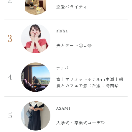
恋愛バライティー
aloha
3
夫とデート🙂‍↔️🩷
ナッパ
4
富士マリオットホテル山中湖｜朝
食とカフェで感じた癒し時間🍃
ASAMI
5
入学式・卒業式コーデ🤍