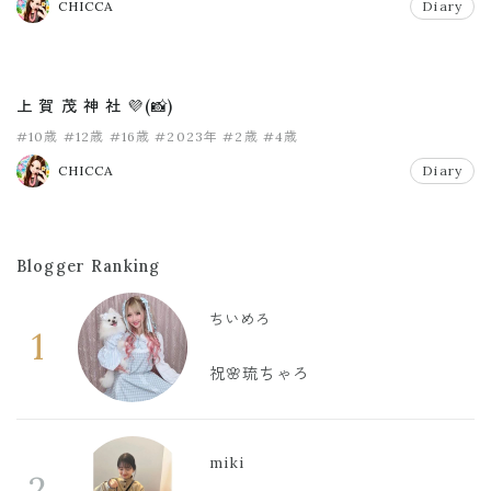
CHICCA
Diary
上 賀 茂 神 社 💜(📸)
#10歳
#12歳
#16歳
#2023年
#2歳
#4歳
CHICCA
Diary
Blogger Ranking
ちいめろ
1
祝🌸琉ちゃろ
miki
2