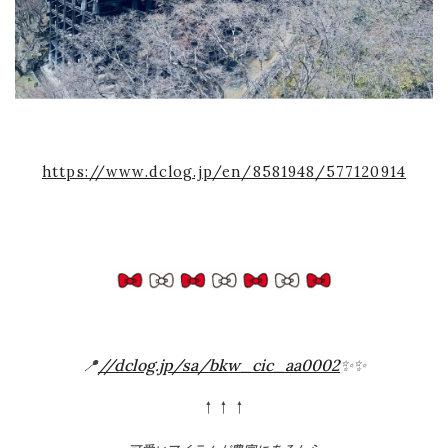
https://www.dclog.jp/en/8581948/577120914
📍
//dclog.jp/sa/bkw_cic_aa0002
✨✨
↑↑↑