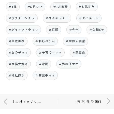
#4歳
#5児ママ
#7人家族
#お礼参り
#ウチナーンチュ
#ダイエッター
#ダイエット
#ダイエット中ママ
#京都
#今年
#令和5年
#八阪神社
#北野ぷりん
#北野天満宮
#女の子ママ
#子育て中ママ
#家族命
#家族大好き
#沖縄
#男の子ママ
#神社巡り
#育児中ママ
I n H y o g o 💕(📸)
清 水 寺 🤍(📸)