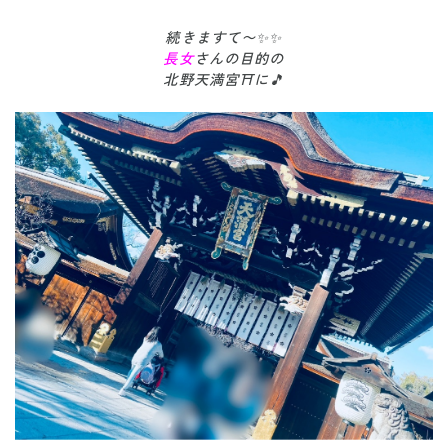
続きますて〜✨✨
長女
さんの目的の
北野天満宮⛩に🎵