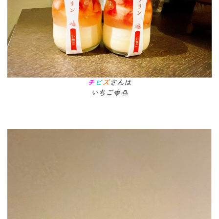
チ
ビ
ズ
さんは
いちご🍓🍮