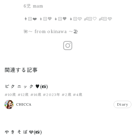
6児 mam
👩🏻❤️ 👦🏻💙 👧🏻🧡 👧🏻🩷 👶🏻🤍 👶🏻🩵
🌺〜 from okinawa 〜🏖
https://www.
関連する記事
ピ ク ニ ッ ク ♥️(📸)
#10歳
#12歳
#16歳
#2023年
#2歳
#4歳
CHICCA
Diary
や き そ ば 🩶(📸)