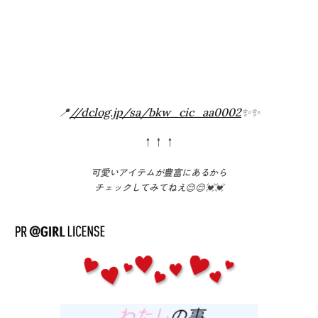
📍
//dclog.jp/sa/bkw_cic_aa0002
✨✨
↑↑↑
可愛いアイテムが豊富
にあるから
チェックしてみてねえ😌😌💓💓