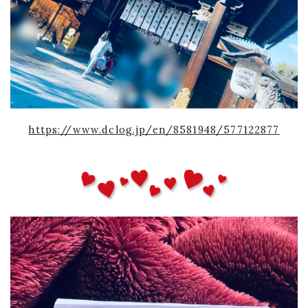
https://www.dclog.jp/en/8581948/577122877