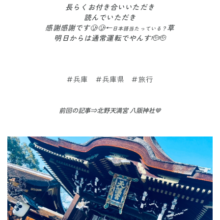
長らくお付き合いいただき
読んでいただき
感謝感謝です🥲🥲←
草
日本語当たっている？
明日からは通常運転でやんす🫡🫡
#兵庫 #兵庫県 #旅行
前回の記事⇒北野天満宮 八阪神社🤎