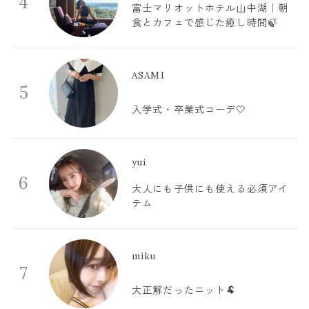
4
富士マリオットホテル山中湖｜朝
食とカフェで感じた癒し時間🍃
ASAMI
5
入学式・卒業式コーデ🤍
yui
6
大人にも子供にも使える必須アイ
テム
miku
7
大正解だったニット🐏