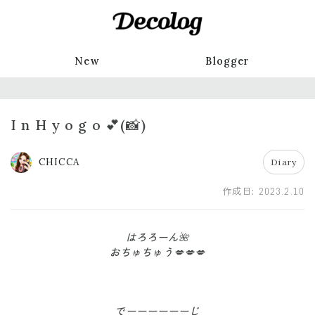
New
Blogger
I n H y o g o 💕(📸)
CHICCA
Diary
作成日:
2023.2.10
はろろーん🌺
おちゅちゅう💋💋💋
でーーーーーーじ