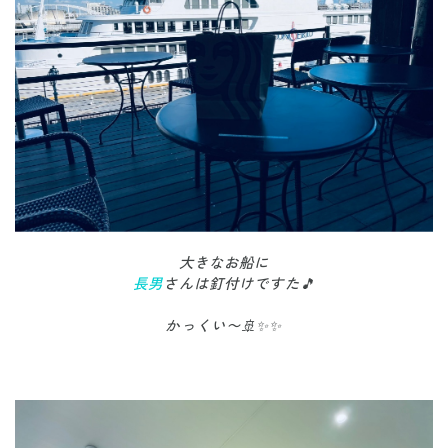
大きなお船に
長男
さんは釘付けですた🎵
かっくい〜🚢✨✨