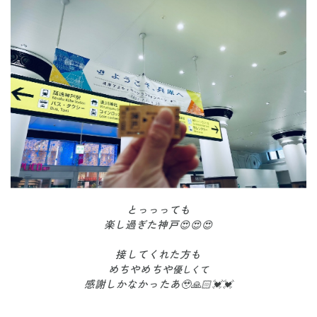
とっっっても
楽し過ぎた神戸😍😍😍
接してくれた方も
めちやめちや
優しくて
感謝しかなかったあ🥹🙏🏻💓💓