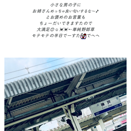
小さな男の子に
お姉さん
めっちゃ良い匂いするな〜🎵
とお褒めのお言葉も
ちょーだいできますたので
大満足😍☺️💓💓←単純野郎草
モテモテの半日でーすた
でへへ