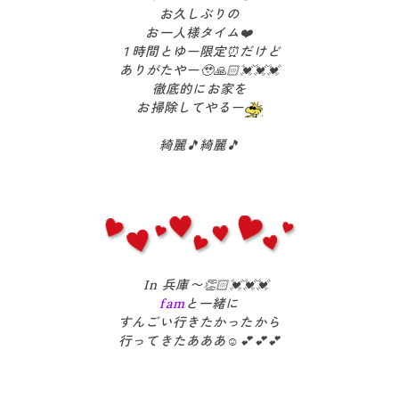
お久しぶりの
お一人様タイム❤️
１時間とゆー限定⏰だけど
ありがたやー🥹🙏🏻💓💓💓
徹底的にお家を
お掃除してやるー
綺麗🎵綺麗🎵
In 兵庫〜👏🏻💓💓💓
fam
と一緒に
すんごい行きたかったから
行ってきたあああ☺️💕💕💕