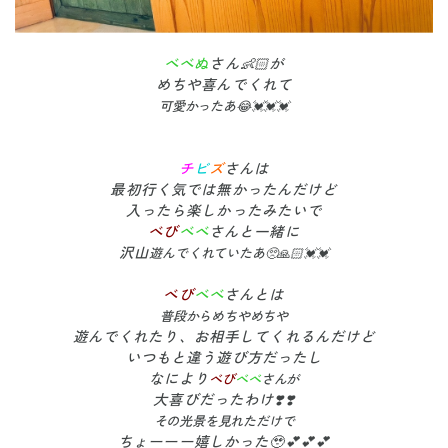
べべぬ
さん👶🏻が
めちや喜んでくれて
可愛かったあ😂💓💓💓
チ
ビ
ズ
さんは
最初行く気では無かったんだけど
入ったら楽しかったみたいで
べび
べべ
さんと一緒に
沢山
遊んでくれていたあ🥺🙏🏻💓💓
べび
べべ
さんとは
普段からめちやめちや
遊んでくれたり、お相手してくれるんだけど
いつもと違う遊び方だったし
なにより
べび
べべ
さんが
大喜びだったわけ❣️❣️
その光景を見れただけで
ちょーーー嬉しかった🥹💕💕💕