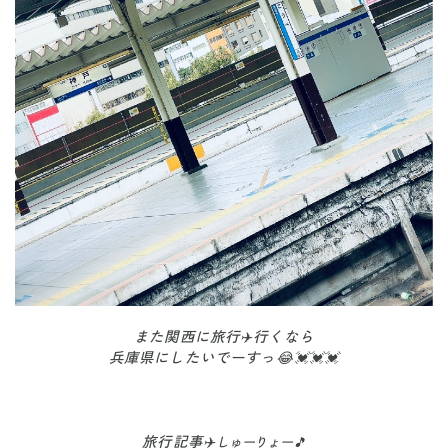
また関西に旅行✈️行くなら
兵庫県にしたいでーすっ😂💓💓💓
旅行記事✈️
しゅーりょー🎵