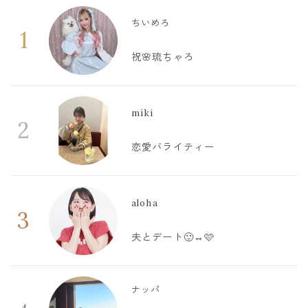
ちいめろ
1
祝🌸琉ちゃろ
miki
2
恋愛バライティー
aloha
3
夫とデート🙂‍↔️🩷
ナッパ