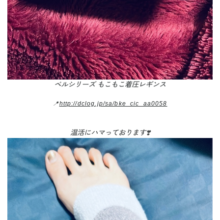
ベルシリーズ もこもこ着圧レギンス
📍
http://dclog.jp/sa/bke_cic_aa0058
温活にハマっております❣️