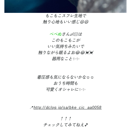
もこもこスフレ生地で
触り心地もいい感じ😆😆
べべぬ
さん👶🏻は
このもこもこが
いい気持ちみたいで
触りながら眠るよお😂😂💓💓
器用なこと✨✨
着圧感も気にならないかな☺️☺️
おうち時間も
可愛くオシャレに✨✨
📍
http://dclog.jp/sa/bke_cic_aa0058
↑↑↑
チェックしてみてねえ🎵