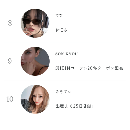
KEI
8
休日☕️
𝐒𝐎𝐍 𝐊𝐘𝐎𝐔
9
SHEINコーデ✨20%クーポン配布
みきてぃ
10
出産まで25日🤰🏻‼️