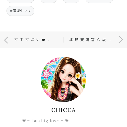
#育児中ママ
す す す ご い ❤️(📸)
北 野 天 満 宮 八 坂 神 社 🤎(📸)
CHICCA
💗〜 fam big love 〜💗