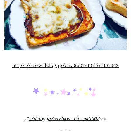
https://www.dclog.jp/en/8581948/577161042
📍
//dclog.jp/sa/bkw_cic_aa0002
✨✨