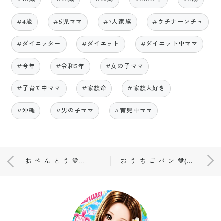
#4歳
#5児ママ
#7人家族
#ウチナーンチュ
#ダイエッター
#ダイエット
#ダイエット中ママ
#今年
#令和5年
#女の子ママ
#子育て中ママ
#家族命
#家族大好き
#沖縄
#男の子ママ
#育児中ママ
お べ ん と う 💚(📸)
お う ち ご パ ン 🧡(📸)