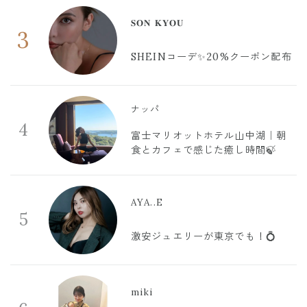
𝐒𝐎𝐍 𝐊𝐘𝐎𝐔
3
SHEINコーデ✨20%クーポン配布
ナッパ
4
富士マリオットホテル山中湖｜朝
食とカフェで感じた癒し時間🍃
AYA..E
5
激安ジュエリーが東京でも！💍
miki