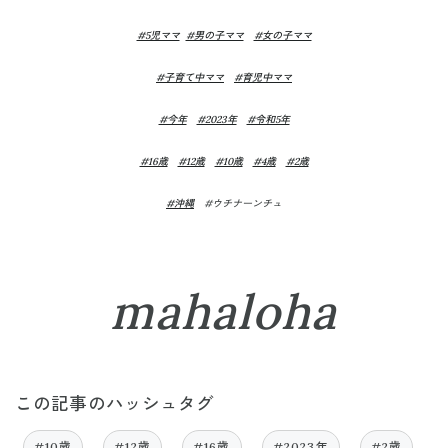
#5児ママ
#男の子ママ
#女の子ママ
#子育て中ママ
#育児中ママ
#今年
#2023年
#令和5年
#16歳
#12歳
#10歳
#4歳
#2歳
#沖縄
#ウチナーンチュ
mahaloha
この記事のハッシュタグ
#10歳
#12歳
#16歳
#2023年
#2歳