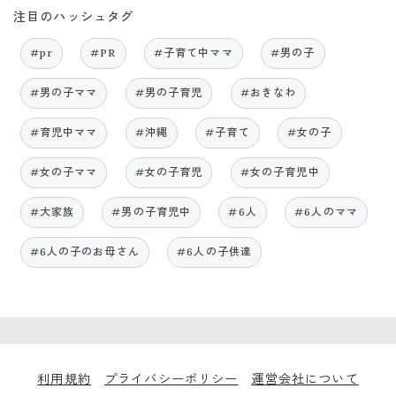
注目のハッシュタグ
#pr
#PR
#子育て中ママ
#男の子
#男の子ママ
#男の子育児
#おきなわ
#育児中ママ
#沖縄
#子育て
#女の子
#女の子ママ
#女の子育児
#女の子育児中
#大家族
#男の子育児中
#6人
#6人のママ
#6人の子のお母さん
#6人の子供達
利用規約
プライバシーポリシー
運営会社について