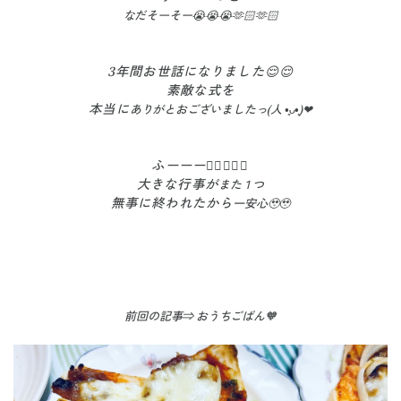
なだそーそー😭😭😭🫶🏻🫶🏻
3年間お世話になりました😌😌
素敵な式を
本当に
ありがとおございましたっ(人 •͈ᴗ•͈)❤
ふーーー😮‍💨😮‍💨🤍
大きな行事が
また１つ
無事に終われたから
一安心🥹🥹
前回の記事⇒ おうちごぱん🧡