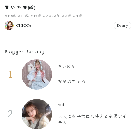
届 い た 💝(📸)
#10歳
#12歳
#16歳
#2023年
#2歳
#4歳
CHICCA
Diary
Blogger Ranking
ちいめろ
1
祝🌸琉ちゃろ
yui
2
大人にも子供にも使える必須アイ
テム