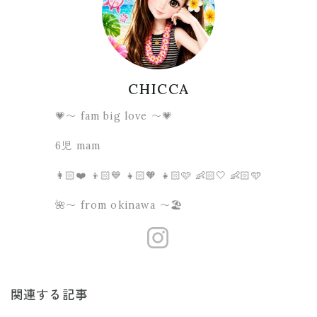
CHICCA
💗〜 fam big love 〜💗
6児 mam
👩🏻❤️ 👦🏻💙 👧🏻🧡 👧🏻🩷 👶🏻🤍 👶🏻🩵
🌺〜 from okinawa 〜🏖
https://www.
関連する記事