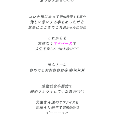
ありがとお☺️🤍🤍🤍
コロナ禍になって
沢山我慢する事や
悔しい思いする事もあったけど
無事にここまでこれ
良かった😌😌😌
これからも
無理なく
マイペース
で
人生を
楽しんでねえ😁🤍🤍🤍
ほんとーに
おめでとおおおおお😭😭💓💓💓
感動的な卒業式で
終始ウルウルしていたあ🥹🥹🥹
先生さん達の
サプライズも
素晴らし過ぎて
感動🥲🥲🥲
ずーーーっと