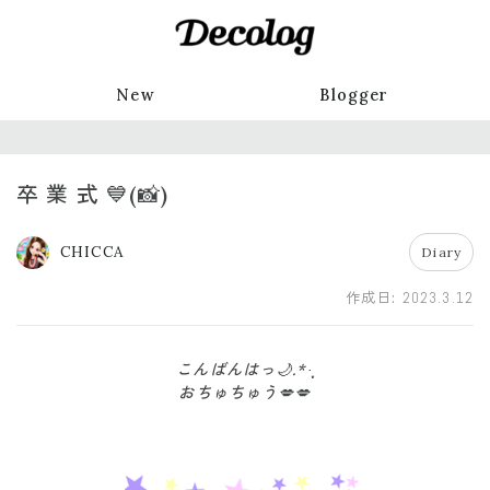
New
Blogger
卒 業 式 💙(📸)
CHICCA
Diary
作成日:
2023.3.12
こんばんはっ🌙.*·̩͙
おちゅちゅう💋💋