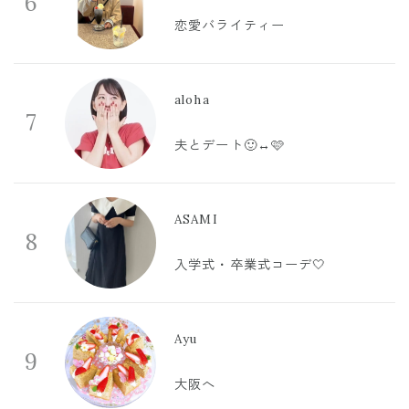
6
恋愛バライティー
aloha
7
夫とデート🙂‍↔️🩷
ASAMI
8
入学式・卒業式コーデ🤍
Ayu
9
大阪へ