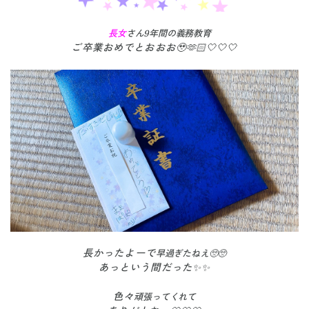
長女
さん
9年間の義務教育
ご卒業おめでとおおお🥹🫶🏻🤍🤍🤍
長かったよーで
早過ぎたねえ🥺🥺
あっという間だった✨✨
色々
頑張ってくれて