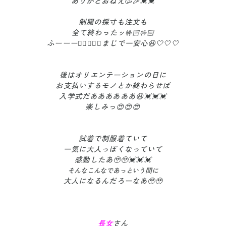
ありがとおねえ🥳🎉💓💓
制服の採寸も注文も
全て終わったッ🤟🏻🤟🏻
ふーーー😮‍💨😮‍💨🤍まじで一安心😆🤍🤍🤍
後はオリエンテーションの日に
お支払いするモノとか終わらせば
入学式だああああああ😆💓💓💓
楽しみっ😍😍😍
試着で制服着ていて
一気に大人っぽくなっていて
感動したあ🥹🥹💓💓💓
そんなこんなであっという間に
大人になるんだろーなあ🥹🥹
長女
さん