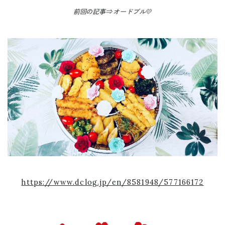
前回の記事⇒ オードブル💛
https://www.dclog.jp/en/8581948/577166172