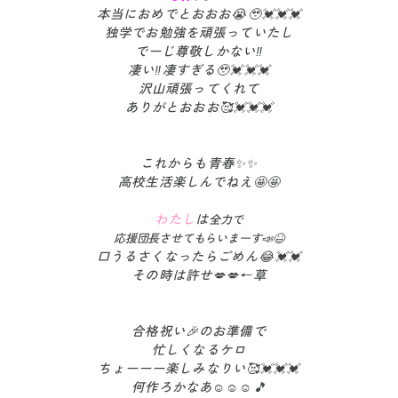
本当におめでとおおお😭🥹💓💓💓
独学でお勉強を頑張っていたし
でーじ尊敬しかない‼️
凄い‼️凄すぎる🥹💓💓💓
沢山頑張ってくれて
ありがとおおお🥰💓💓💓
これからも青春✨✨
高校生活楽しんでねえ🤩🤩
わたし
は
全力で
応援団長させてもらいまーす📣😆
口うるさくなったらごめん😂💓💓
その時は許せ💋💋←草
合格祝い🎉のお準備で
忙しくなるケロ
ちょーーー楽しみなりい🥰💓💓💓
何作ろかなあ☺️☺️☺️🎵