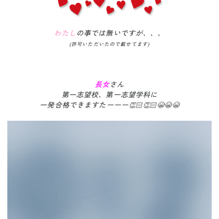
わたし
の事では無いですが、、、
(許可いただいたので載せてます)
長女
さん
第一志望校、第一志望学科に
一発合格できますたーーー👏🏻👏🏻😭😭😭