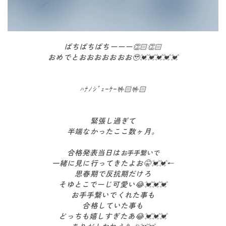
ぱちぱちぱちーーー👏🏻👏🏻
おめでとおおおおおおお🥹💓💓💓💓💓
ﾊﾅﾉｼﾞｪｰｹｰ🤟🏻🤟🏻
緊張し過ぎて
半端なかったここ数ヶ月。
合格発表当日は
お手手繋いで
一緒に見に行ってきたよお🤫💓💓←
思春期で反抗期だけろ
そゆとこでーじ可愛い😂💓💓💓
お手手繋いでくれた事も
合格していた事も
どっちも嬉しすぎたあ😂💓💓💓