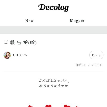
New
Blogger
ご 報 告 💝(📸)
CHICCA
Diary
作成日:
2023.3.16
こんばんはっ🌙.*·̩͙
おちゅちゅう💋💋