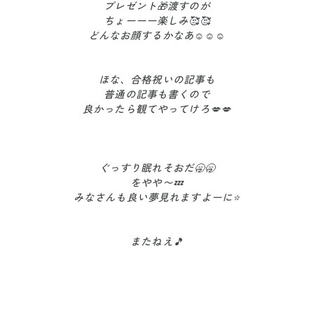
プレゼント🎁渡すのが
ちょーーー楽しみ🥰🥰
どんなお顔するかなあ☺️☺️☺️
ほな、合格祝いの記事も
普通の記事も書くので
良かったら観てやってけろ💋💋
ぐっすり眠れそおだ🥱🥱
をやや〜💤
みなさんも良い夢見れますよーに⭐️
またねえ🎵