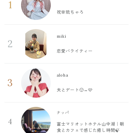
1
祝🌸琉ちゃろ
miki
2
恋愛バライティー
aloha
3
夫とデート🙂‍↔️🩷
ナッパ
4
富士マリオットホテル山中湖｜朝
食とカフェで感じた癒し時間🍃