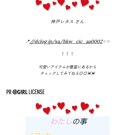
神戸レタス さん
📍
//dclog.jp/sa/bkw_cic_aa0002
✨✨
↑↑↑
可愛いアイテムが豊富
にあるから
チェックしてみてねえ😌😌💓💓