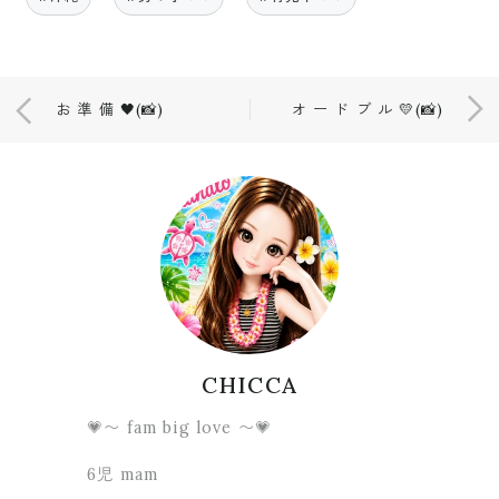
お 準 備 🖤(📸)
オ ー ド ブ ル 💛(📸)
CHICCA
💗〜 fam big love 〜💗
6児 mam