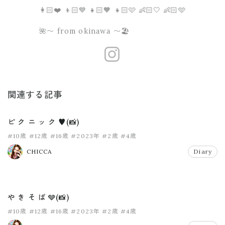
👩🏻❤️ 👦🏻💙 👧🏻🧡 👧🏻🩷 👶🏻🤍 👶🏻🩵
🌺〜 from okinawa 〜🏖
https://www.
関連する記事
ピ ク ニ ッ ク ♥️(📸)
#10歳
#12歳
#16歳
#2023年
#2歳
#4歳
CHICCA
Diary
や き そ ば 🩶(📸)
#10歳
#12歳
#16歳
#2023年
#2歳
#4歳