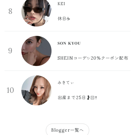
KEI
8
休日☕️
𝐒𝐎𝐍 𝐊𝐘𝐎𝐔
9
SHEINコーデ✨20%クーポン配布
みきてぃ
10
出産まで25日🤰🏻‼️
Blogger一覧へ