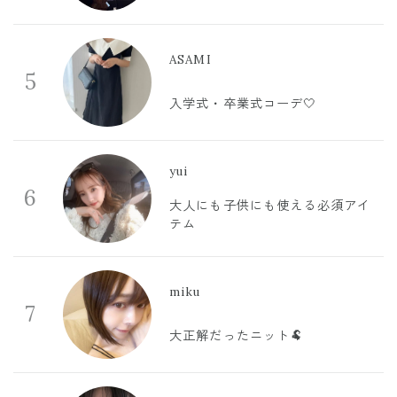
ASAMI
5
入学式・卒業式コーデ🤍
yui
6
大人にも子供にも使える必須アイ
テム
miku
7
大正解だったニット🐏