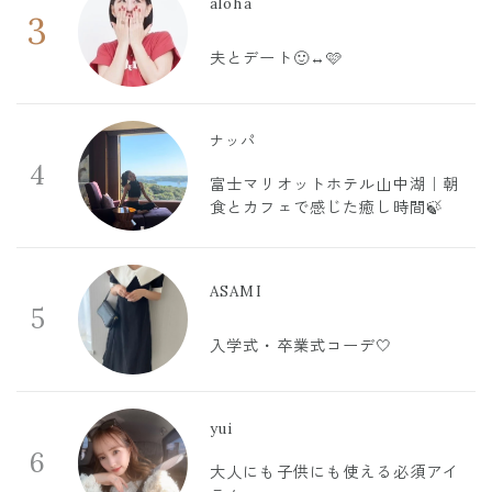
aloha
3
夫とデート🙂‍↔️🩷
ナッパ
4
富士マリオットホテル山中湖｜朝
食とカフェで感じた癒し時間🍃
ASAMI
5
入学式・卒業式コーデ🤍
yui
6
大人にも子供にも使える必須アイ