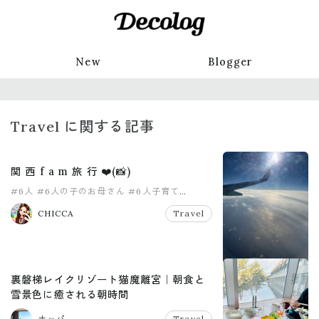
New
Blogger
Travel に関する記事
関 西 f a m 旅 行 ❤️(📸)
#6人
#6人の子のお母さん
#6人子育て
#おかあさん
#中学生ママ
#大家族
CHICCA
Travel
裏磐梯レイクリゾート猫魔離宮｜朝食と
雪景色に癒される朝時間
ナッパ
Travel