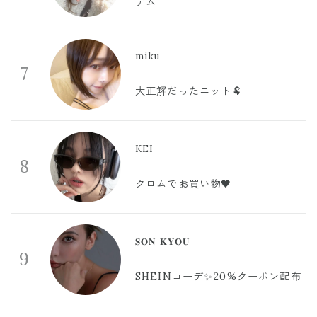
テム
miku
7
大正解だったニット🐏
KEI
8
クロムでお買い物🖤
𝐒𝐎𝐍 𝐊𝐘𝐎𝐔
9
SHEINコーデ✨20%クーポン配布