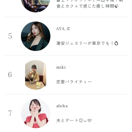
食とカフェで感じた癒し時間🍃
AYA..E
5
激安ジュエリーが東京でも！💍
miki
6
恋愛バライティー
aloha
7
夫とデート🙂‍↔️🩷