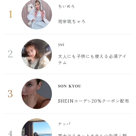
ちいめろ
1
祝🌸琉ちゃろ
yui
2
大人にも子供にも使える必須アイ
テム
𝐒𝐎𝐍 𝐊𝐘𝐎𝐔
3
SHEINコーデ✨20%クーポン配布
ナッパ
4
富士マリオットホテル山中湖｜朝