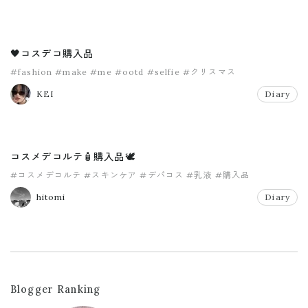
🖤コスデコ購入品
#fashion
#make
#me
#ootd
#selfie
#クリスマス
KEI
Diary
コスメデコルテ🧴購入品🕊
#コスメデコルテ
#スキンケア
#デパコス
#乳液
#購入品
hitomi
Diary
Blogger Ranking