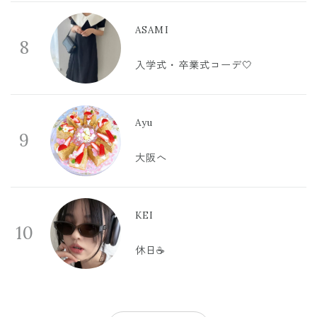
ASAMI
8
入学式・卒業式コーデ🤍
Ayu
9
大阪へ
KEI
10
休日☕️