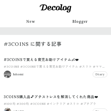
New
Blogger
#3COINS に関する記事
#3COINSで買える育児お助けアイテム👶❤️
#3COINS
#3COINSで買える育児お助けアイテム
#スリコ
#ママ
#購入品
hitomi
Diary
3COINS購入品💕プチストレスを解消してくれた商品❤️
#100均
#300均
#3COINS
#インテリア
#スリコ
#プチプラ