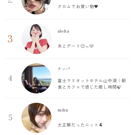
クロムでお買い物🖤
aloha
3
夫とデート🙂‍↔️🩷
ナッパ
4
富士マリオットホテル山中湖｜朝
食とカフェで感じた癒し時間🍃
miku
5
大正解だったニット🐏