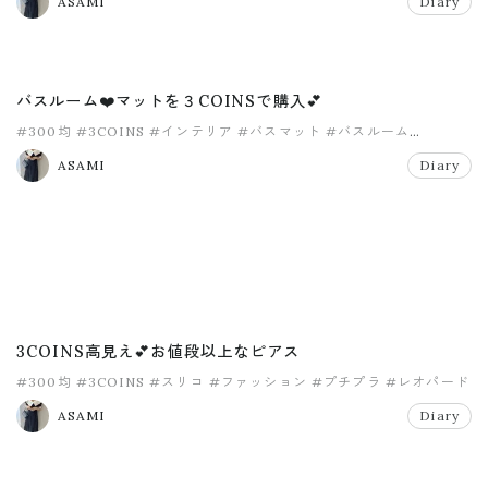
ASAMI
Diary
バスルーム❤️マットを３COINSで購入💕
#300均
#3COINS
#インテリア
#バスマット
#バスルーム
#プチプラ
ASAMI
Diary
3COINS高見え💕お値段以上なピアス
#300均
#3COINS
#スリコ
#ファッション
#プチプラ
#レオパード
ASAMI
Diary