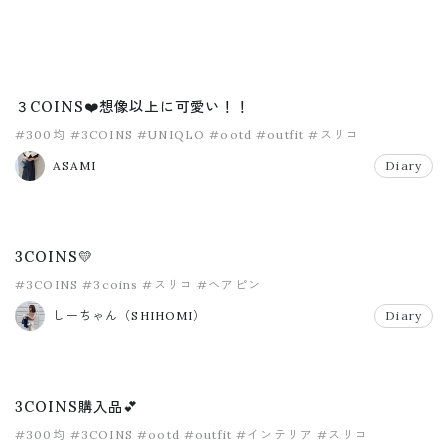
３COINS❤️想像以上に可愛い！！
#300均
#3COINS
#UNIQLO
#ootd
#outfit
#スリコ
ASAMI
Diary
3COINS💛
#3COINS
#3coins
#スリコ
#ヘアピン
しーちゃん（SHIHOMI）
Diary
3COINS購入品💕
#300均
#3COINS
#ootd
#outfit
#インテリア
#スリコ