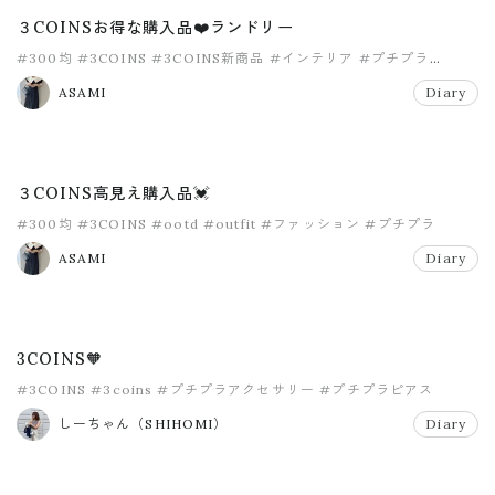
３COINSお得な購入品❤️ランドリー
#300均
#3COINS
#3COINS新商品
#インテリア
#プチプラ
#マイホーム
ASAMI
Diary
３COINS高見え購入品💓
#300均
#3COINS
#ootd
#outfit
#ファッション
#プチプラ
ASAMI
Diary
3COINS🧡
#3COINS
#3coins
#プチプラアクセサリー
#プチプラピアス
しーちゃん（SHIHOMI）
Diary